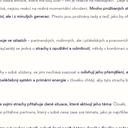
í lidská emoce, která má svůj účel – tím je reakce na nebezpečí.  Děje se
ívá, nejsou reakcí na reálná momentální ohrožení. 
Mnoho prožívaných st
tví, ale i z minulých generac
í. Přesto jsou prožívány tady a teď, jako by oh
vuje ve vztazích
 – partnerských, rodinných, ale i přátelských a pracovníc
Nejčastěji se jedná o 
strachy z opuštění a odmítnutí
, někdy v kombinaci 
hy v sobě uloženy, se jimi nechává svazovat a 
ovlivňují jeho přemýšlení,
beléčebný systém a primární energie
 v člověku chtějí, aby tyto strachy b
e svými strachy přitahuje dané situace, které aktivují jeho téma
: Člověk,
 si přitáhne partnera, který v sobě nese zase svá témata, jako je napříkla