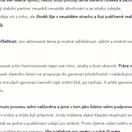
ze své reakce vytvoří, neboť druzí pociťují téma daného člověka a začno
ný stabilní partner nevydrží neustálé obviňování a ze vztahu odejde.
je nic z toho, ale 
člověk žije v neustálém strachu a iluzi pokřivené reali
ek
.
íležitost: 
Jen aktivované téma je možné zahlédnout, vyléčit a změnit svo
ovat a tím harmonizovat nejen své nitro, vztahy a život obecně. 
Práce 
usek vlastního léčení se propisuje do generací předchozích i následující
minulých generací nemohl najít vnitřní klid, jej nachází. A příští generac
du.
muto procesu velmi nakloněna a jsme v tom jako lidstvo velmi podporov
ní srdce a může být příjemná. Jindy můžeme slyšet klepání stupňující svo
o tak se jedná o požehnání volající po změně. Proto slyšme volání svého
u poklepání na rameno. 
Vše potřebné pro změnu v sobě již máte.