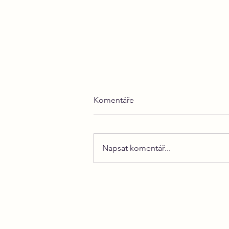
Komentáře
Napsat komentář...
Strach z opuštění a jeho
projevy