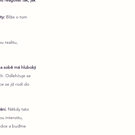
u reagovat tak, jak 
ty: 
Blíže o tom 
u realitu, 
na sobě má hluboký 
ch. Odlehčuje se 
e se již rodí do 
áni. 
Někdy tato 
u intenzitu, 
 srdce a buďme 