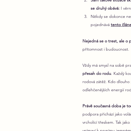
Sám takové situace skr
se druhý obává:
 I věr
Někdy se dokonce nedě
pojednává 
tento člán
Nejedná se o trest, ale o př
přítomnost i budoucnost.
Vždy má smysl na sobě prac
přesah do rodu
. Každý ko
rodová zátěž. Kdo dlouho z 
odlehčenějších energií ro
Právě současná doba je to
podpora přichází jako volá
vrcholící třeskem. Tak jak
vnímaví k prvnímu jemném