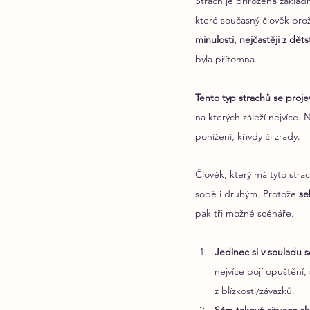
Strach je přirozená základn
které současný člověk prož
minulosti, nejčastěji z děts
byla přítomna.
Tento typ strachů se proje
na kterých záleží nejvíce. 
ponížení, křivdy či zrady. 
Člověk, který má tyto strac
sobě i druhým. Protože 
se
pak tři možné scénáře.
Jedinec si v souladu s
nejvíce bojí opuštění,
z blízkosti/závazků.