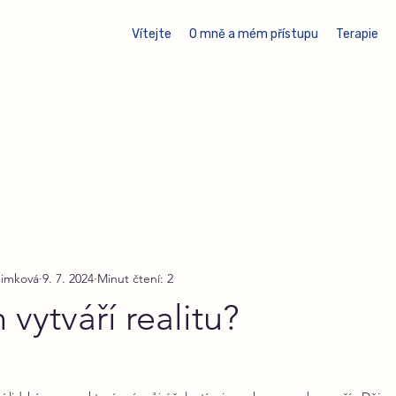
Vítejte
O mně a mém přístupu
Terapie
Šimková
9. 7. 2024
Minut čtení: 2
 vytváří realitu?