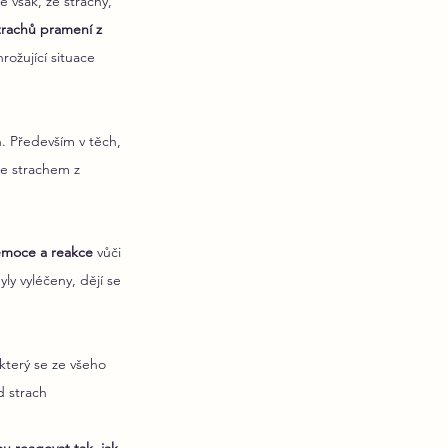
 však, že strachy, 
rachů pramení z 
rožující situace 
h. Především v těch, 
se strachem z 
 emoce a reakce
 vůči 
yly vyléčeny, dějí se 
 který se ze všeho 
d strach 