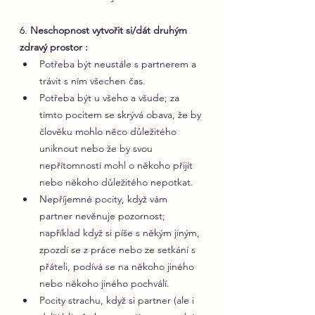
6. 
Neschopnost vytvořit si/dát druhým 
zdravý prostor :
Potřeba být neustále s partnerem a 
trávit s ním všechen čas.
Potřeba být u všeho a všude; za 
tímto pocitem se skrývá obava, že by 
člověku mohlo něco důležitého 
uniknout nebo že by svou 
nepřítomností mohl o někoho přijít 
nebo někoho důležitého nepotkat.
Nepříjemné pocity, když vám 
partner nevěnuje pozornost; 
například když si píše s někým jiným, 
zpozdí se z práce nebo ze setkání s 
přáteli, podívá se na někoho jiného 
nebo někoho jiného pochválí.
Pocity strachu, když si partner (ale i 