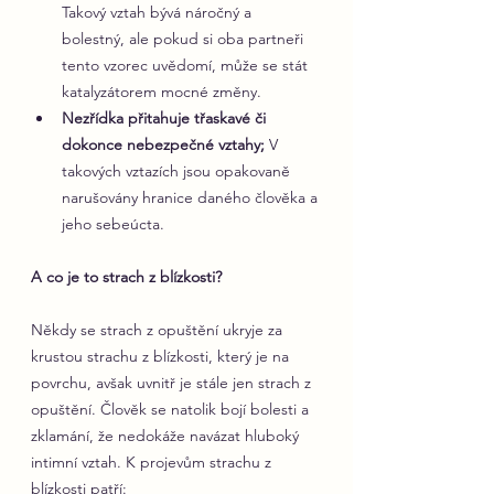
Takový vztah bývá náročný a 
bolestný, ale pokud si oba partneři 
tento vzorec uvědomí, může se stát 
katalyzátorem mocné změny.
Nezřídka přitahuje třaskavé či 
dokonce nebezpečné vztahy;
 V 
takových vztazích jsou opakovaně 
narušovány hranice daného člověka a 
jeho sebeúcta.
A co je to strach z blízkosti?
Někdy se strach z opuštění ukryje za 
krustou strachu z blízkosti, který je na 
povrchu, avšak uvnitř je stále jen strach z 
opuštění. Člověk se natolik bojí bolesti a 
zklamání, že nedokáže navázat hluboký 
intimní vztah. K projevům strachu z 
blízkosti patří: