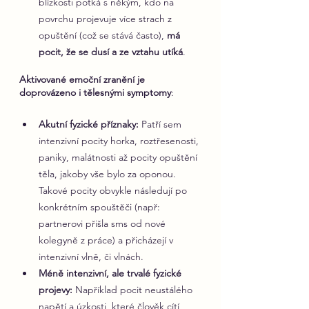
blízkosti potká s někým, kdo na 
povrchu projevuje více strach z 
opuštění (což se stává často), 
má 
pocit, že se dusí a ze vztahu utíká
.
Aktivované emoční zranění je 
doprovázeno i tělesnými symptomy
:
Akutní fyzické příznaky: 
Patří sem 
intenzivní pocity horka, roztřesenosti, 
paniky, malátnosti až pocity opuštění 
těla, jakoby vše bylo za oponou. 
Takové pocity obvykle následují po 
konkrétním spouštěči (např: 
partnerovi přišla sms od nové 
kolegyně z práce) a přicházejí v 
intenzivní vlně, či vlnách.
Méně intenzivní, ale trvalé fyzické 
projevy: 
Například pocit neustálého 
napětí a úzkosti, které člověk cítí 