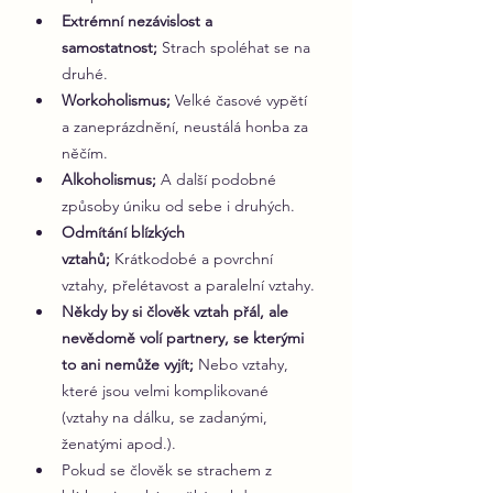
Extrémní nezávislost a 
samostatnost;
 Strach spoléhat se na 
druhé.
Workoholismus; 
Velké časové vypětí 
a zaneprázdnění, neustálá honba za 
něčím.
Alkoholismus;
 A další podobné 
způsoby úniku od sebe i druhých.
Odmítání blízkých 
vztahů; 
Krátkodobé a povrchní 
vztahy, přelétavost a paralelní vztahy.
Někdy by si člověk vztah přál, ale 
nevědomě volí partnery, se kterými 
to ani nemůže vyjít;
 Nebo vztahy, 
které jsou velmi komplikované 
(vztahy na dálku, se zadanými, 
ženatými apod.).
Pokud se člověk se strachem z 