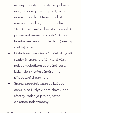
aktivuje pocity nejistoty, kdy člověk 
neví, na čem je, a má pocit, že se 
nemá čeho držet (může to být 
maskováno jako „nemám rád/a 
žádné hry“; jenže dovolit si pozvolné 
poznávání nemá nic společného s 
hraním her ani s tím, že druhý nestojí 
o vážný vztah).
Dožadování se závazků, včetně rychlé 
svatby či snahy o dítě, které však 
nejsou výsledkem společné cesty 
lásky, ale skrytým záměrem je 
připoutání si partnera.
Snaha zachránit vztah za každou 
cenu, a to i když v něm člověk není 
šťastný, nebo je pro něj vztah 
dokonce nebezpečný.