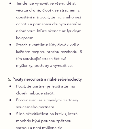
Tendence vyhovět ve všem, dělat 
věci za druhé; člověk se strachem z 
opuštění má pocit, že nic jiného než 
ochotu a pomáhání druhým nemůže 
nabídnout. Může skončit až fyzickým 
kolapsem.
Strach z konfliktu: Kdy člověk vidí v 
každém rozporu hrozbu rozchodu. S 
tím související strach říct své 
myšlenky, potřeby a vymezit se.
5. 
Pocity nerovnosti a nízké sebehodnoty:
Pocit, že partner je lepší a že mu 
člověk nebude stačit.
Porovnávání se s bývalými partnery 
současného partnera.
Silná přecitlivělost na kritiku, která 
mnohdy bývá pouhou zpětnou 
vazbou a není myšlena zle.