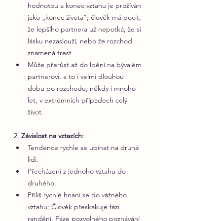
hodnotou a konec vztahu je prožíván 
jako „konec života“; člověk má pocit, 
že lepšího partnera už nepotká, že si 
lásku nezaslouží, nebo že rozchod 
znamená trest.
Může přerůst až do lpění na bývalém 
partnerovi, a to i velmi dlouhou 
dobu po rozchodu, někdy i mnoho 
let, v extrémních případech celý 
život.
2. 
Závislost na vztazích:
Tendence rychle se upínat na druhé 
lidi.
Přecházení z jednoho vztahu do 
druhého.
Příliš rychlé hnaní se do vážného 
vztahu; Člověk přeskakuje fázi 
randění. Fáze pozvolného poznávání 