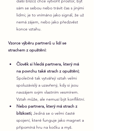
další blízcí) chce vytvořit prostor, být 
sám se sebou nebo trávit čas s jinými 
lidmi; je to vnímáno jako signál, že už 
nemá zájem, nebo jako předzvěst 
konce vztahu.
Vzorce výběru partnerů u lidí se 
strachem z opuštění:
Člověk si hledá partnera, který má 
na povrchu také strach z opuštění; 
Společně tak vytvářejí vztah velmi 
spoluzávislý a uzavřený, kdy si jsou 
navzájem svým vlastním vesmírem. 
Vztah může, ale nemusí být konfliktní.
Nebo partnera, který má strach z 
blízkosti;
 Jedná se o velmi časté 
spojení, které funguje jako magnet a 
připomíná hru na kočku a myš. 