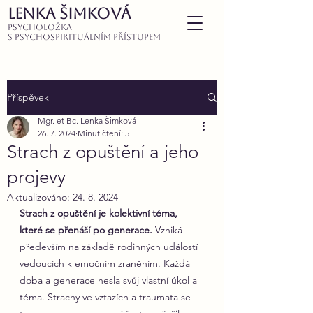
LENKA ŠIMKOVÁ
PSYCHOLOŽKA
S PSYCHOSPIRITUÁLNÍM PŘísTUPEM
Příspěvek
Mgr. et Bc. Lenka Šimková
26. 7. 2024
Minut čtení: 5
Strach z opuštění a jeho
projevy
Aktualizováno:
24. 8. 2024
Strach z opuštění je kolektivní téma, 
které se přenáší po generace.
 Vzniká 
především na základě rodinných událostí 
vedoucích k emočním zraněním. Každá 
doba a generace nesla svůj vlastní úkol a 
téma. Strachy ve vztazích a traumata se 