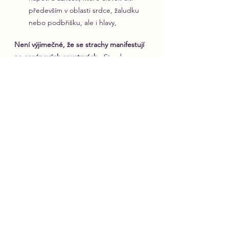
především v oblasti srdce, žaludku 
nebo podbřišku, ale i hlavy,
Není výjimečné, že se strachy manifestují 
na orgánových soustavách
.  Strach z 
opuštění a odmítnutí se často projevuje v 
souvislosti s funkcí ledvin a močového 
měchýře. Dlouhodobý zármutek po 
rozchodu či dlouhodobé pocity 
osamocení a z toho plynoucí smutek 
mohou vést k oslabení plic. Pokud je 
strach spojen se zraněním z křivdy či 
zrady, kde bývají časté potlačené emoce 
hněvu, frustrace a skrytého obviňování, 
mohou souviset s onemocněním jater. 
Propojenost těla a duše dokazuje i 
syndrom zlomeného srdce, neboli 
stresová kardiomyopatie, kdy se 
intenzivní psychická bolest ze ztráty 