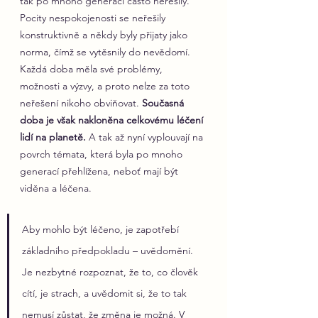
tak po mnoho generací často neřešily. 
Pocity nespokojenosti se neřešily 
konstruktivně a někdy byly přijaty jako 
norma, čímž se vytěsnily do nevědomí. 
Každá doba měla své problémy, 
možnosti a výzvy, a proto nelze za toto 
neřešení nikoho obviňovat. 
Současná 
doba je však nakloněna celkovému léčení 
lidí na planetě.
 A tak až nyní vyplouvají na 
povrch témata, která byla po mnoho 
generací přehlížena, neboť mají být 
viděna a léčena.
Aby mohlo být léčeno, je zapotřebí 
základního předpokladu – uvědomění. 
Je nezbytné rozpoznat, že to, co člověk 
cítí, je strach, a uvědomit si, že to tak 
nemusí zůstat, že změna je možná. V 